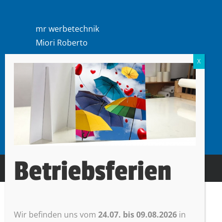
mr werbetechnik
Miori Roberto
Oberdorf 47
6403 Küssnacht am Rigi
Betriebsferien
© mr werbetechnik |
Impressum + Datenschutz
Wir befinden uns vom
24.07. bis 09.08.2026
in