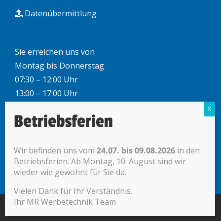
Datenübermittlung
Sie erreichen uns von
Montag bis Donnerstag
07:30 – 12:00 Uhr
13:00 – 17:00 Uhr
Freitag
Betriebsferien
07.30 – 12.00 Uhr
Nachmittag auf Voranmeldung
Wir befinden uns vom
24.07. bis 09.08.2026
in den
Betriebsferien. Ab Montag, 10. August sind wir
wieder wie gewohnt für Sie da.
Vielen Dank für Ihr Verständnis.
Ihr MR Werbetechnik Team
© mr werbetechnik |
Impressum + Datenschutz