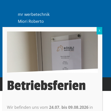
mr werbetechnik
Miori Roberto
Oberdorf 47
6403 Küssnacht am Rigi
Betriebsferien
© mr werbetechnik |
Impressum + Datenschutz
Wir befinden uns vom
24.07. bis 09.08.2026
in