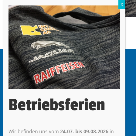
mr werbetechnik
Miori Roberto
Oberdorf 47
Betriebsferien
6403 Küssnacht am Rigi
Wir befinden uns vom
24.07. bis 09.08.2026
in