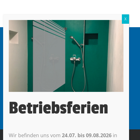
mr werbetechnik
Miori Roberto
Oberdorf 47
6403 Küssnacht am Rigi
Betriebsferien
Wir befinden uns vom
24.07. bis 09.08.2026
in
© mr werbetechnik |
Impressum + Datenschutz