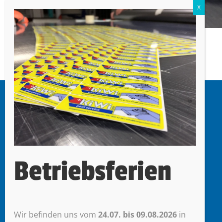
mr werbetechnik
Miori Roberto
Oberdorf 47
Betriebsferien
6403 Küssnacht am Rigi
Wir befinden uns vom
24.07. bis 09.08.2026
in