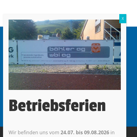
mr werbetechnik
Miori Roberto
Oberdorf 47
6403 Küssnacht am Rigi
Betriebsferien
Wir befinden uns vom
24.07. bis 09.08.2026
in
© mr werbetechnik |
Impressum + Datenschutz