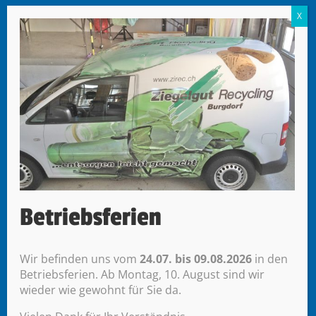
Mobile 079 416 06 40
info@mr-werbetechnik.ch
Datenübermittlung
Sie erreichen uns von
Montag bis Donnerstag
07:30 – 12:00 Uhr
13:00 – 17:00 Uhr
Freitag
Betriebsferien
07.30 – 12.00 Uhr
Nachmittag auf Voranmeldung
Wir befinden uns vom
24.07. bis 09.08.2026
in den
Betriebsferien. Ab Montag, 10. August sind wir
wieder wie gewohnt für Sie da.