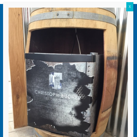
mr werbetechnik
Miori Roberto
Oberdorf 47
6403 Küssnacht am Rigi
Telefon 041 850 65 28
Mobile 079 416 06 40
info@mr-werbetechnik.ch
Datenübermittlung
Sie erreichen uns von