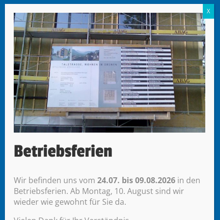
Mobile 079 416 06 40
info@mr-werbetechnik.ch
Datenübermittlung
Sie erreichen uns von
Montag bis Donnerstag
07:30 – 12:00 Uhr
13:00 – 17:00 Uhr
Freitag
Betriebsferien
07.30 – 12.00 Uhr
Nachmittag auf Voranmeldung
Wir befinden uns vom
24.07. bis 09.08.2026
in den
Betriebsferien. Ab Montag, 10. August sind wir
wieder wie gewohnt für Sie da.