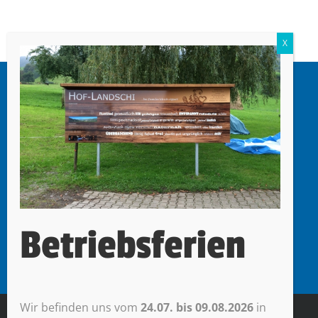
mr werbetechnik
Miori Roberto
Oberdorf 47
6403 Küssnacht am Rigi
Betriebsferien
Wir befinden uns vom
24.07. bis 09.08.2026
in
© mr werbetechnik |
Impressum + Datenschutz