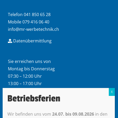
Telefon 041 850 65 28
Mobile 079 416 06 40
info@mr-werbetechnik.ch
Datenübermittlung
Sie erreichen uns von
Montag bis Donnerstag
07:30 – 12:00 Uhr
13:00 – 17:00 Uhr
Freitag
Betriebsferien
07.30 – 12.00 Uhr
Nachmittag auf Voranmeldung
Wir befinden uns vom
24.07. bis 09.08.2026
in den